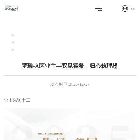
En
首页
首页
远洲life
走进远洲
悦居Life
罗瑜-A区业主—驭见霍希，归心筑理想
远洲产业
罗瑜-A区业主—驭见霍希，归心筑理想
创新发展
发布时间:
2025-12-27
远洲资讯
业主采访十二
联系我们